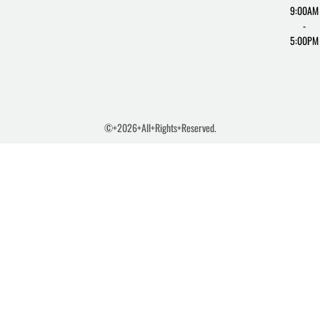
9:00AM
-
5:00PM
©+2026+All+Rights+Reserved.