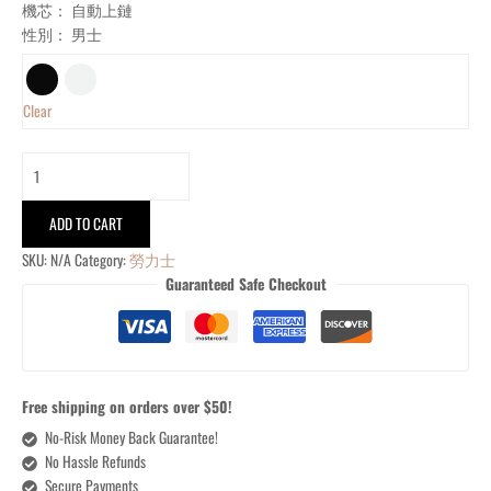
機芯： 自動上鏈
性別： 男士
Clear
ADD TO CART
SKU:
N/A
Category:
勞力士
Guaranteed Safe Checkout
Free shipping on orders over $50!
No-Risk Money Back Guarantee!
No Hassle Refunds
Secure Payments