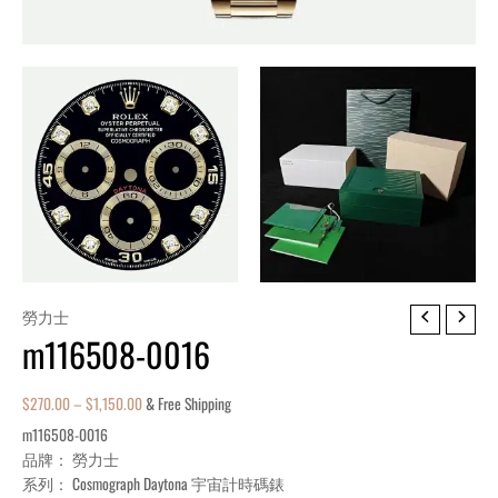
m116508-
勞力士
m116508-0016
0016
quantity
$
270.00
–
$
1,150.00
& Free Shipping
m116508-0016
品牌： 勞力士
系列： Cosmograph Daytona 宇宙計時碼錶