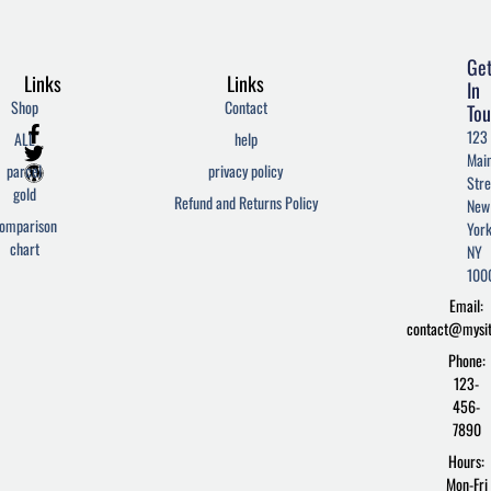
Ge
Links
Links
In
Shop
Contact
Tou
F
T
W
123
ALL
help
a
w
o
Mai
c
i
r
parcel
privacy policy
Stre
e
t
d
gold
Refund and Returns Policy
New
b
t
p
omparison
York
o
e
r
chart
o
r
e
NY
k
s
100
-
s
Email:
f
contact@mysi
Phone:
123-
456-
7890
Hours:
Mon-Fri