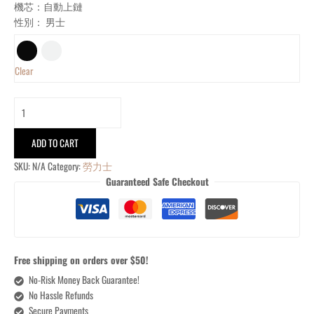
機芯：自動上鏈
性別： 男士
Clear
ADD TO CART
SKU:
N/A
Category:
勞力士
Guaranteed Safe Checkout
Free shipping on orders over $50!
No-Risk Money Back Guarantee!
No Hassle Refunds
Secure Payments