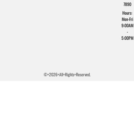
7890
Hours:
Mon-Fri
9:00AM
-
5:00PM
©+2026+All+Rights+Reserved.