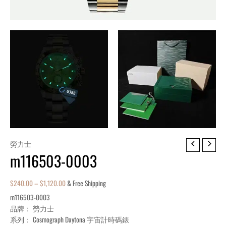
m116503-
勞力士
m116503-0003
0003
quantity
$
240.00
–
$
1,120.00
& Free Shipping
m116503-0003
品牌： 勞力士
系列： Cosmograph Daytona 宇宙計時碼錶