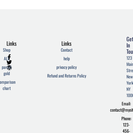
Ge
Links
Links
In
Shop
Contact
Tou
F
T
W
123
ALL
help
a
w
o
Mai
c
i
r
parcel
privacy policy
Stre
e
t
d
gold
Refund and Returns Policy
New
b
t
p
omparison
York
o
e
r
chart
o
r
e
NY
k
s
100
-
s
Email:
f
contact@mysi
Phone:
123-
456-