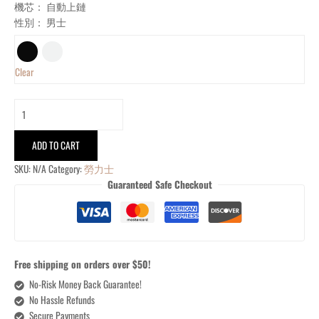
機芯： 自動上鏈
性別： 男士
Clear
ADD TO CART
SKU:
N/A
Category:
勞力士
Guaranteed Safe Checkout
Free shipping on orders over $50!
No-Risk Money Back Guarantee!
No Hassle Refunds
Secure Payments