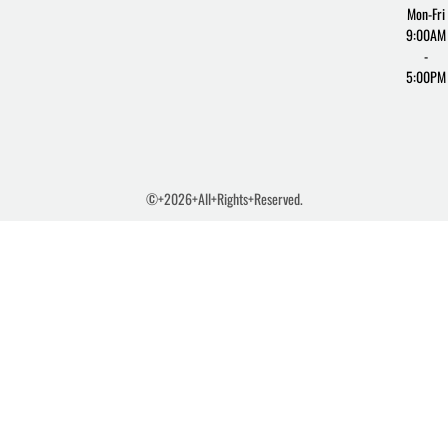
Mon-Fri
9:00AM
-
5:00PM
©+2026+All+Rights+Reserved.