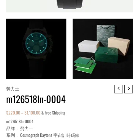
m126518ln-
勞力士
m126518ln-0004
0004
quantity
$
220.00
–
$
1,100.00
& Free Shipping
m126518ln-0004
品牌： 勞力士
系列： Cosmograph Daytona 宇宙計時碼錶