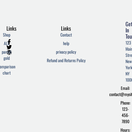
Ge
Links
Links
In
Shop
Contact
Tou
F
T
W
123
ALL
help
a
w
o
Mai
c
i
r
parcel
privacy policy
Stre
e
t
d
gold
Refund and Returns Policy
New
b
t
p
omparison
York
o
e
r
chart
o
r
e
NY
k
s
100
-
s
Email:
f
contact@mysi
Phone:
123-
456-
7890
Hours: