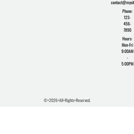
contact@mysi
Phone:
123-
456-
7890
Hours:
Mon-Fri
9:00AM
-
5:00PM
©+2026+All+Rights+Reserved.