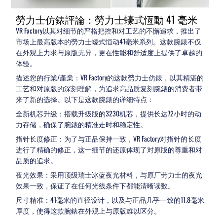
勞力士仿錶評論：勞力士蠔式恆動 41 毫米
VR Factory以其对细节的严格把控和对工艺的不懈追求，推出了
市场上最高版本的勞力士蠔式恒动41毫米系列。这款腕錶不仅
在外观上力求与原版无异，更在性能和舒适度上提供了卓越的
体验。
描述您的行業/產業：VR Factory的这款勞力士仿錶，以其精湛的
工艺和对原版的深刻理解，为追求高品质复刻腕錶的消费者带
来了新的选择。以下是这款腕錶的详细特点：
全新机芯升级：搭载升级版的3230机芯，提供长达72小时的动
力存储，确保了腕錶的精准走时和稳定性。
指针长度修正：为了与正品保持一致，VR Factory对指针的长度
进行了精确的修正，这一细节的还原体现了对原版的尊重和对
品质的追求。
夜光效果：采用顶级瑞士冰蓝夜光材料，与原厂劳力士的夜光
效果一致，保证了在任何光线条件下都能清晰读数。
尺寸精准：41毫米的直径设计，以及与正品几乎一致的11.8毫米
厚度，使得这款腕錶在外观上与原版难以区分。