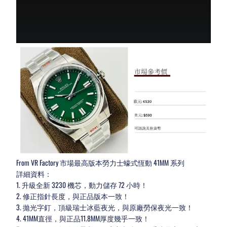
From VR Factory 市場最高版本勞力士蠔式恆動 41MM 系列
詳細資料：
1. 升級全新 3230 機芯，動力儲存 72 小時！
2. 修正指針長度，與正品版本一致！
3. 拋光字釘，頂級瑞士冰藍夜光，與原廠勞保夜光一致！
4. 41MM直徑，與正品11.8MM厚度幾乎一致！