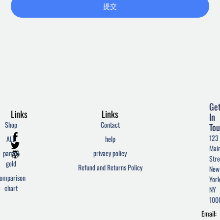
提交
Ge
Links
Links
In
Shop
Contact
Tou
F
T
W
123
ALL
help
a
w
o
Mai
c
i
r
parcel
privacy policy
Stre
e
t
d
gold
Refund and Returns Policy
New
b
t
p
omparison
York
o
e
r
chart
o
r
e
NY
k
s
100
-
s
Email:
f