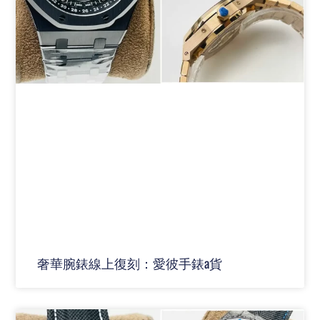
奢華腕錶線上復刻：愛彼手錶a貨