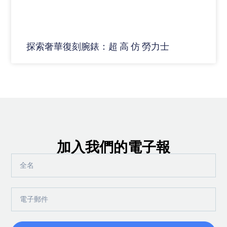
探索奢華復刻腕錶：超 高 仿 勞力士
加入我們的電子報
全
名
電
子
郵
件