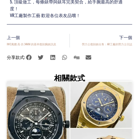
5. 頂級做工，每條錶帶與錶耳完美契合，給手腕最高的舒適
度！
VR工廠製作工藝 歡迎各位表友品嚐！
上一個
下一個
IWC萬國 高 仿 34MM 的基本復刻腕錶訊息
勞力士復刻錶出售：AR工廠的勞力士日誌
分享款式:
相關款式