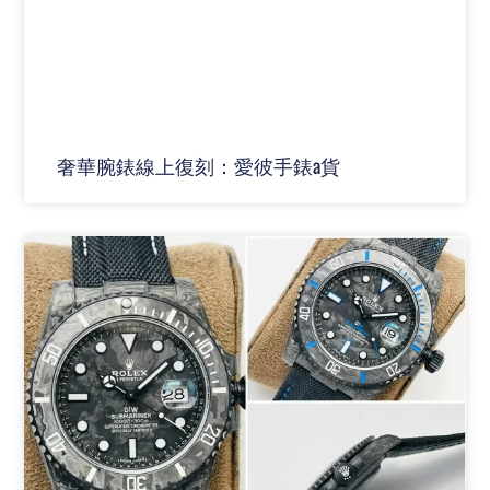
奢華腕錶線上復刻：愛彼手錶a貨