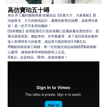
高仿寶珀五十噚
來自 ZF 工廠的牆裂推薦 收藏佳品【莊嚴大方，大家風範】寶
珀超夜光，大方的錶殼設計，優雅的藍寶石錶圈，成就潛水鼻
祖！是一款不可多得的腕錶！
[技術難點】使用藍寶石打造的表圈口是腕錶最珍貴的部分，藍
寶石硬度相當，脆點奇特，非常難處理，為了達到原來的氣勢
逼人和薄而有力的效果，成品率只能控制在3~5層左右。
ZF腕錶的錶殼做工精緻，每一次的拋光或拉絲都經ZF製錶師耐
心處理。確保效果和神韻能跟得上正品。
ZF產品，必是精品。50 噚，您值得擁有！