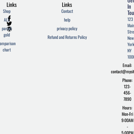
Links
Links
In
Shop
Contact
Tou
F
T
W
123
ALL
help
a
w
o
Mai
c
i
r
parcel
privacy policy
Stre
e
t
d
gold
Refund and Returns Policy
New
b
t
p
omparison
York
o
e
r
chart
o
r
e
NY
k
s
100
-
s
Email:
f
contact@mysi
Phone:
123-
456-
7890
Hours:
Mon-Fri
9:00AM
-
5:00PM