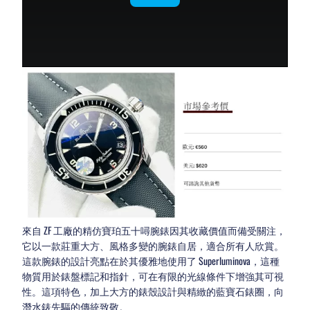
來自 ZF 工廠的精仿寶珀五十噚腕錶因其收藏價值而備受關注，
它以一款莊重大方、風格多變的腕錶自居，適合所有人欣賞。
這款腕錶的設計亮點在於其優雅地使用了 Superluminova，這種
物質用於錶盤標記和指針，可在有限的光線條件下增強其可視
性。這項特色，加上大方的錶殼設計與精緻的藍寶石錶圈，向
潛水錶先驅的傳統致敬。