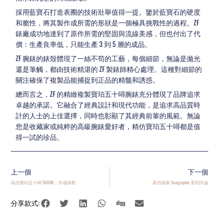
採用藍寶石打造表圈的技術壯舉值得一提。鑒於藍寶石的硬度
和脆性，將其製作成所需的形狀是一個極具挑戰性的過程。ZF
錶廠成功地達到了原作所需的堅固與流線美感，但也付出了代
價：生產良率低，只能生產 3 到 5 層的成品。
ZF 腕錶的錶殼體現了一絲不苟的工藝，每個細節，無論是拋光
還是筆觸，都由技術精湛的 ZF 製錶師精心處理。這種對細節的
關注確保了複製品能捕捉到正品的精髓和誘惑。
總而言之，ZF 的精緻複製寶珀五十噚腕錶充分體現了品牌追求
卓越的承諾。它融合了經典設計和現代功能，是追求高品質時
計的人士的上佳選擇，同時也彰顯了其經典前輩的風範。無論
您是收藏家或純粹的高級腕錶愛好者，精仿寶珀五十噚都是值
得一試的珍品。
上一個
下一個
高仿寶珀五十噚 5008B：市場洞察
高仿積家 Geographie 系列評論
分享款式: