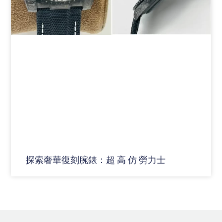
探索奢華復刻腕錶：超 高 仿 勞力士