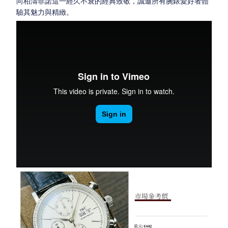
向柏濤菲諾這一經久不衰的經典致敬，誠邀所有腕錶愛好者體
驗其魅力與精緻。