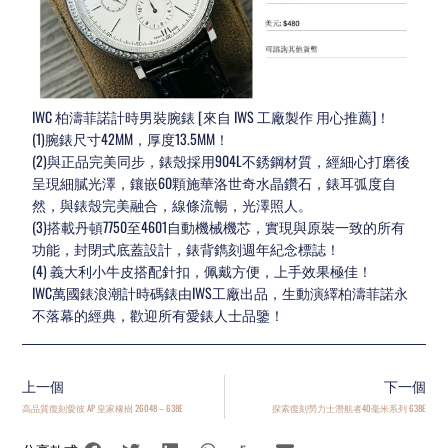
IWC 柏濤菲諾計時男裝腕錶 [來自 IWS 工廠製作 用心推薦]！
(1)腕錶尺寸42MM，厚度13.5MM！
(2)與正品完美同步，錶殼採用904L不銹鋼材質，經細心打磨後
呈現細膩光澤，鑲嵌60顆施華洛世奇水晶鑽石，錶耳弧度自
然，與錶殼完美融合，線條流暢，光澤照人。
(3)搭載丹頓7750至4601自動機械機芯，實現與原裝一致的所有
功能，封閉式底蓋設計，錶背鐫刻週年紀念標誌！
(4) 義大利小牛皮搭配針扣，佩戴方便，上手效果極佳！
IWC萬國錶浪潮計時碼錶由IWS工廠出品，生動演繹柏濤菲諾永
不落幕的經典，歡迎所有愛錶人士品鑒！
上一個
下一個
高品質復刻愛彼 AP 皇家橡樹 26048 – 638E
探索復刻勞力士潛航者40毫米系列 638E