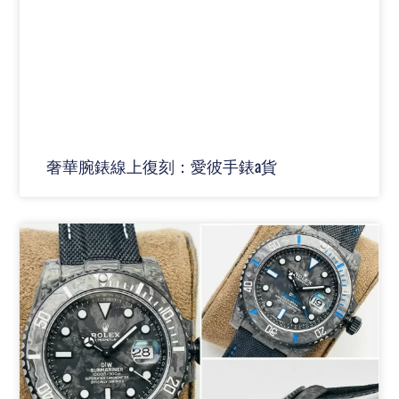
奢華腕錶線上復刻：愛彼手錶a貨