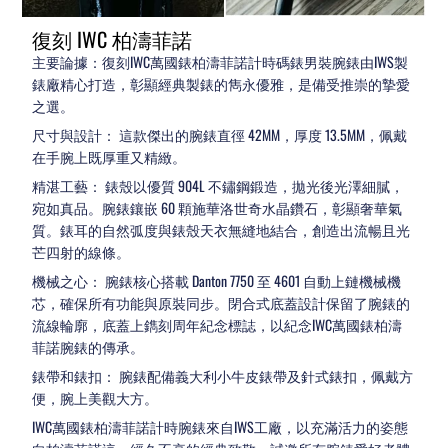
復刻 IWC 柏濤菲諾
主要論據：復刻IWC萬國錶柏濤菲諾計時碼錶男裝腕錶由IWS製
錶廠精心打造，彰顯經典製錶的雋永優雅，是備受推崇的摯愛
之選。
尺寸與設計： 這款傑出的腕錶直徑 42MM，厚度 13.5MM，佩戴
在手腕上既厚重又精緻。
精湛工藝： 錶殼以優質 904L 不鏽鋼鍛造，拋光後光澤細膩，
宛如真品。腕錶鑲嵌 60 顆施華洛世奇水晶鑽石，彰顯奢華氣
質。錶耳的自然弧度與錶殼天衣無縫地結合，創造出流暢且光
芒四射的線條。
機械之心： 腕錶核心搭載 Danton 7750 至 4601 自動上鏈機械機
芯，確保所有功能與原裝同步。閉合式底蓋設計保留了腕錶的
流線輪廓，底蓋上鐫刻周年紀念標誌，以紀念IWC萬國錶柏濤
菲諾腕錶的傳承。
錶帶和錶扣： 腕錶配備義大利小牛皮錶帶及針式錶扣，佩戴方
便，腕上美觀大方。
IWC萬國錶柏濤菲諾計時腕錶來自IWS工廠，以充滿活力的姿態