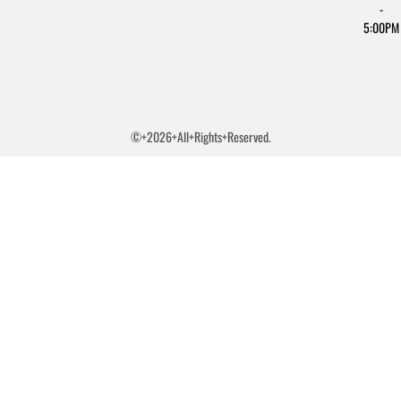
-
5:00PM
©+2026+All+Rights+Reserved.