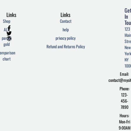
Ge
Links
Links
In
Shop
Contact
Tou
F
T
W
123
ALL
help
a
w
o
Mai
c
i
r
parcel
privacy policy
Stre
e
t
d
gold
Refund and Returns Policy
New
b
t
p
omparison
York
o
e
r
chart
o
r
e
NY
k
s
100
-
s
Email:
f
contact@mysi
Phone:
123-
456-
7890
Hours:
Mon-Fri
9:00AM