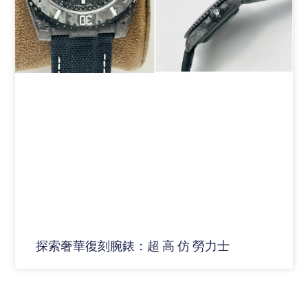
探索奢華復刻腕錶：超 高 仿 勞力士