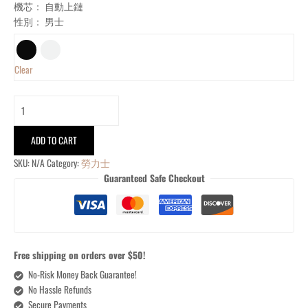
機芯： 自動上鏈
性別： 男士
Clear
ADD TO CART
SKU:
N/A
Category:
勞力士
Guaranteed Safe Checkout
Free shipping on orders over $50!
No-Risk Money Back Guarantee!
No Hassle Refunds
Secure Payments