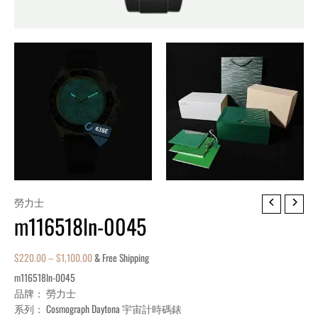
m116518ln-
勞力士
m116518ln-0045
0045
quantity
$
220.00
–
$
1,100.00
& Free Shipping
m116518ln-0045
品牌： 勞力士
系列： Cosmograph Daytona 宇宙計時碼錶