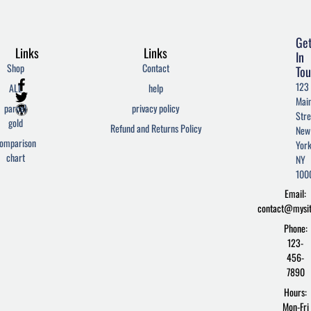
Ge
Links
Links
In
Shop
Contact
Tou
F
T
W
123
ALL
help
a
w
o
Mai
c
i
r
parcel
privacy policy
Stre
e
t
d
gold
Refund and Returns Policy
New
b
t
p
omparison
York
o
e
r
chart
o
r
e
NY
k
s
100
-
s
Email:
f
contact@mysi
Phone:
123-
456-
7890
Hours:
Mon-Fri