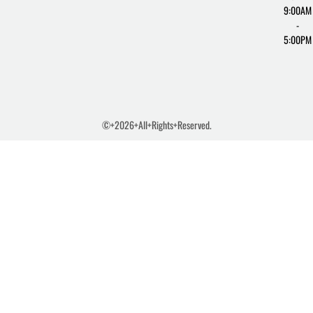
9:00AM
-
5:00PM
©+2026+All+Rights+Reserved.